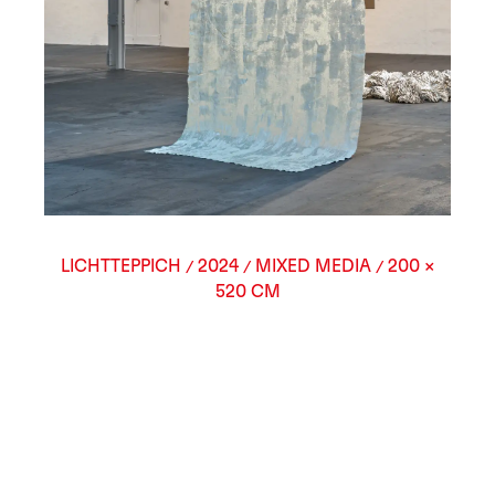
LICHTTEPPICH
2024
MIXED MEDIA
200 ×
/
/
/
520 CM